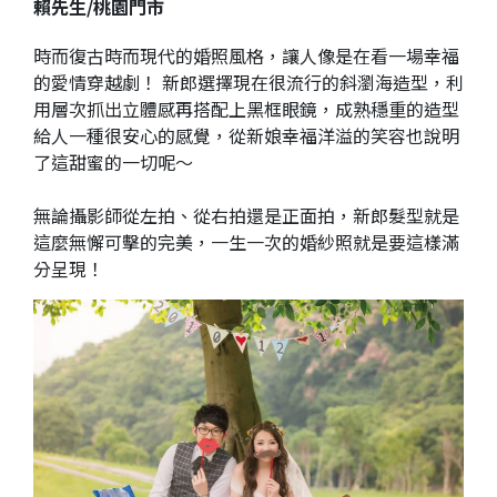
賴先生/桃園門市
時而復古時而現代的婚照風格，讓人像是在看一場幸福
的愛情穿越劇！ 新郎選擇現在很流行的斜瀏海造型，利
用層次抓出立體感再搭配上黑框眼鏡，成熟穩重的造型
給人一種很安心的感覺，從新娘幸福洋溢的笑容也說明
了這甜蜜的一切呢～
無論攝影師從左拍、從右拍還是正面拍，新郎髮型就是
這麼無懈可擊的完美，一生一次的婚紗照就是要這樣滿
分呈現！