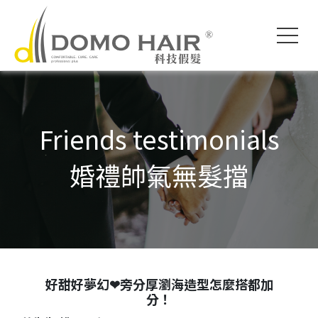
DOMO HAIR｜
科技假髮入門
假髮常見問題
影片專區
獨創科技
素人現身說髮
禿頭了怎麼辦
各款底網介紹
服務流程說明
髮友聚會紀錄
魔髮醫師專欄
付款方式說明
婚禮帥氣無髮擋
專屬品質保障
執行長專欄
海外訂製
Friends testimonials
婚禮帥氣無髮擋
好甜好夢幻❤旁分厚瀏海造型怎麼搭都加
分！