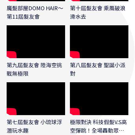
魔髮部屋DOMO HAIR～
第十屆髮友會 乘風破浪
第11屆髮友會
滑水去
第九屆髮友會 陸海空挑
第八屆髮友會 聖誕小派
戰無極限
對
第七屆髮友會 小琉球浮
極限對決 科技假髮V.S高
潛玩水趣
空彈跳！全場轟動眾人