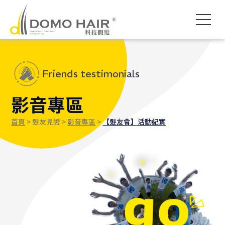
DOMO HAIR｜科技假髮髮
科技假髮入門
假髮常見問題
影片專區
獨創科技
素人現身說髮
禿頭了怎麼辦
各款底網介紹
服務流程說明
髮友聚會紀錄
魔髮醫師專欄
付款方式說明
婚禮帥氣無髮擋
專屬品質保障
執行長專欄
海外訂製
Friends testimonials
影音專區
首頁
> 髮友見證 >
影音專區
>
【髮友會】活動紀實