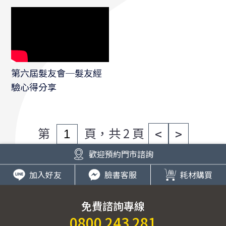
讚嘆
第六屆髮友會─髮友經
驗心得分享
第
頁，共 2 頁
<
>
歡迎預約門市諮詢
加入好友
臉書客服
耗材購買
免費諮詢專線
0800 243 281