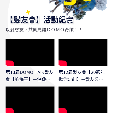
【髮友會】活動紀實
以髮會友，共同見證ＤＯＭＯ奇蹟！！
第13屆DOMO HAIR髮友
第12屆髮友會【20週年
會【航海王】—包遊艇
揪你Chill】—髮友分享
出海玩 #SUP｜魔髮部
回味無窮｜魔髮部屋 #
屋 #以髮會友 #髮片 #實
實錄 #抗禿成功
測