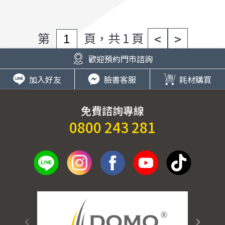
老師，改造後帥成名模"
第
頁，共 1 頁
<
>
歡迎預約門市諮詢
加入好友
臉書客服
耗材購買
免費諮詢專線
0800 243 281