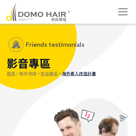
DOMO HAIR｜科技假髮髮
科技假髮入門
假髮常見問題
影片專區
獨創科技
素人現身說髮
禿頭了怎麼辦
各款底網介紹
服務流程說明
髮友聚會紀錄
魔髮醫師專欄
付款方式說明
婚禮帥氣無髮擋
專屬品質保障
執行長專欄
海外訂製
Friends testimonials
影音專區
首頁
> 髮友見證 >
影音專區
>
海外素人改造計畫