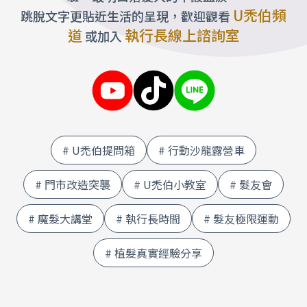
U禿伯頻
跳脫文字更貼近生活的呈現，歡迎觀看
道
執行長線上諮詢室
或加入
# U禿伯提問箱
# 行動沙龍露營車
# 門市改造突襲
# U禿伯小教室
# 髮友會
# 魔髮大講堂
# 執行長時間
# 髮友極限運動
# 植髮真實經驗分享