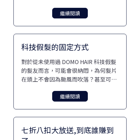
望或目標是否達成？
繼續閱讀
科技假髮的固定方式
對於從未使用過 DOMO HAIR 科技假髮
的髮友而言，可能會很納悶，為何髮片
在頭上不會因為颱風而吹落？甚至可以
戴著去飛機跳傘也沒問題，今天就來與
各位分享關於 DOMO HAIR科技假髮的
繼續閱讀
固定方式與優缺點。
七折八扣大放送,到底誰賺到