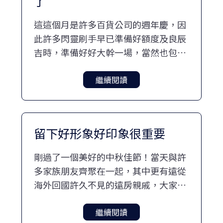
了
這這個月是許多百貨公司的週年慶，因
此許多閃靈刷手早已準備好額度及良辰
吉時，準備好好大幹一場，當然也包括
我的家人及愛人。為何週年慶會讓許多
人買到失心瘋欲罷不能？
繼續閱讀
留下好形象好印象很重要
剛過了一個美好的中秋佳節！當天與許
多家族朋友齊聚在一起，其中更有遠從
海外回國許久不見的遠房親戚，大家見
面不免客套含喧幾句，但相信彼此的眼
睛應該多少都會打量一下，誰有沒有
繼續閱讀