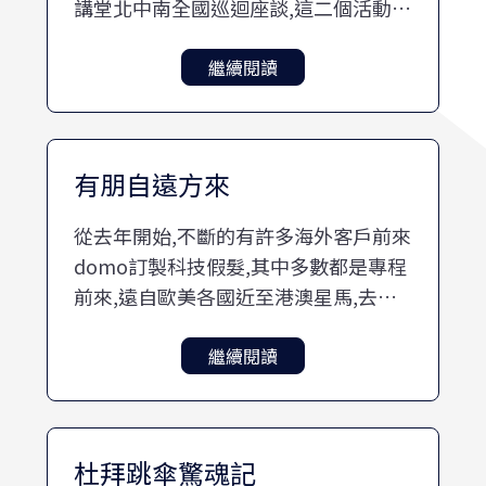
講堂北中南全國巡迴座談,這二個活動對
於品牌來說都是非常重要,每年也都固定
會舉辦. 先說員工教育訓練吧,在假髮業
繼續閱讀
界很少會有業者願意全國門市公休一天,
因為公休意謂著當天門
有朋自遠方來
從去年開始,不斷的有許多海外客戶前來
domo訂製科技假髮,其中多數都是專程
前來,遠自歐美各國近至港澳星馬,去年
至今每個月都有未曾間斷過.
繼續閱讀
杜拜跳傘驚魂記