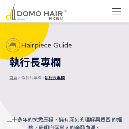
DOMO HAIR｜科技假髮髮
科技假髮入門
假髮常見問題
影片專區
獨創科技
素人現身說髮
禿頭了怎麼辦
各款底網介紹
服務流程說明
髮友聚會紀錄
魔髮醫師專欄
付款方式說明
婚禮帥氣無髮擋
專屬品質保障
執行長專欄
海外訂製
Hairpiece Guide
執行長專欄
首頁
> 假髮片專欄 >
執行長專欄
二十多年的抗禿歷程，擁有深刻的理解與豐富 的經
驗，最明白落髮人的辛酸血淚。