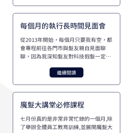
變....幸好我Pass，很期待下次的再相
聚。
每個月的執行長時間見面會
從2013年開始，每個月只要我有空，都
會專程前往各門市與髮友親自見面聊
聊，因為我深知髮友對科技假髮一定有
許多的疑問或不解，而在業界真正具備
使用經驗的業者少之又少，大部份的假
繼續閱讀
髮業者會賣假髮說假髮，卻未曾配戴過
一天假髮，甚至自己都排斥配戴
魔髮大講堂必修課程
七月份真的是非常非常忙錄的一個月,除
了舉辦全體員工教育訓練,並展開魔髮大