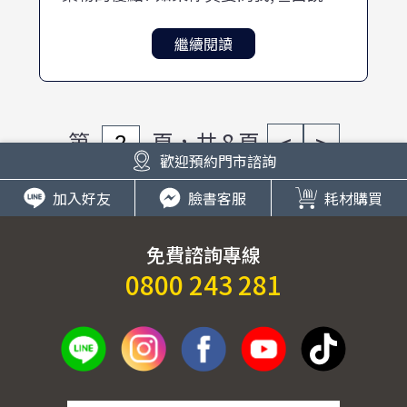
由很簡單,就是 我 不 想 花 大 錢 又 傷 害
身 體.
繼續閱讀
第
頁，共 8 頁
<
>
歡迎預約門市諮詢
加入好友
臉書客服
耗材購買
免費諮詢專線
0800 243 281