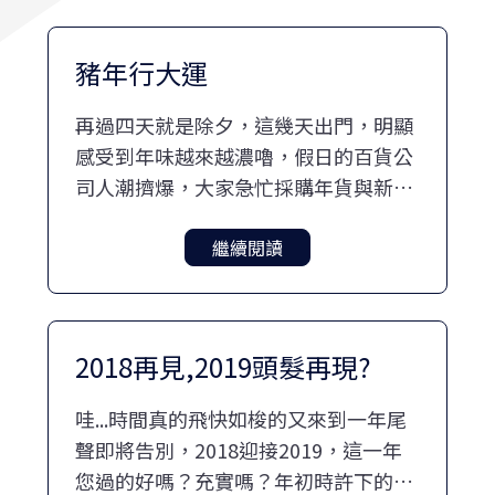
豬年行大運
再過四天就是除夕，這幾天出門，明顯
感受到年味越來越濃嚕，假日的百貨公
司人潮擠爆，大家急忙採購年貨與新
衣，好讓自己過個好年，更重要的是在
與親友相聚時都能美美帥帥充滿元氣，
繼續閱讀
我自己當然也不例外囉！
2018再見,2019頭髮再現?
哇...時間真的飛快如梭的又來到一年尾
聲即將告別，2018迎接2019，這一年
您過的好嗎？充實嗎？年初時許下的願