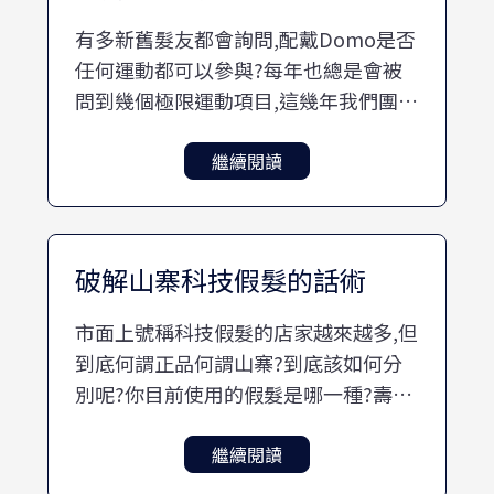
有多新舊髮友都會詢問,配戴Domo是否
任何運動都可以參與?每年也總是會被
問到幾個極限運動項目,這幾年我們團隊
為了證明Domo的強大,也測試過雲霄飛
車,颱風天挑戰,高空彈跳,浮潛,滑水道,
繼續閱讀
香蕉船,飛行傘,滑水...等項目,所有運動
都完勝
破解山寨科技假髮的話術
市面上號稱科技假髮的店家越來越多,但
到底何謂正品何謂山寨?到底該如何分
別呢?你目前使用的假髮是哪一種?壽命
只能用幾個月嗎?透氣性與舒適度要如
何判斷?到底該如何挑選一款真正適合
繼續閱讀
自己的假髮?