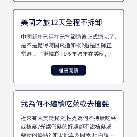
美國之旅12天全程不拆卸
中國新年已經在元宵節過後正式過完了,
是不是覺得時間飛逝如梭?還是回歸正
常過日子更精彩吧.今年過年在美國,短
暫待了12天,心想就全程不拆卸domo順
便來寫個心得文.(其實之前就已嘗試過
繼續閱讀
連續配戴一個月)
我為何不繼續吃藥或去植髮
近來有人質疑我,雄性禿為何不持續吃藥
或植髮?光講假髮的好處卻不說植髮或
藥物的優點? 如果你真要問我,坦白說理