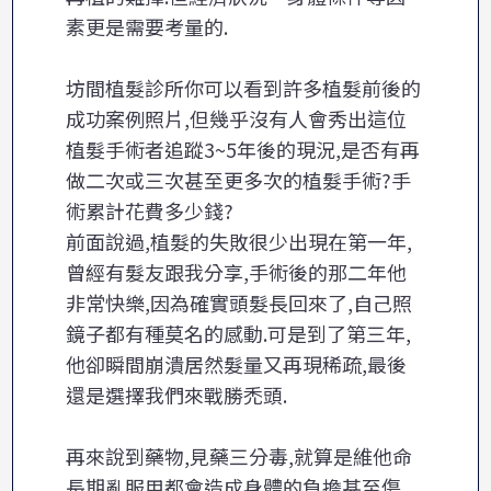
素更是需要考量的.
坊間植髮診所你可以看到許多植髮前後的
成功案例照片,但幾乎沒有人會秀出這位
植髮手術者追蹤3~5年後的現況,是否有再
做二次或三次甚至更多次的植髮手術?手
術累計花費多少錢?
前面說過,植髮的失敗很少出現在第一年,
曾經有髮友跟我分享,手術後的那二年他
非常快樂,因為確實頭髮長回來了,自己照
鏡子都有種莫名的感動.可是到了第三年,
他卻瞬間崩潰居然髮量又再現稀疏,最後
還是選擇我們來戰勝禿頭.
再來說到藥物,見藥三分毒,就算是維他命
長期亂服用都會造成身體的負擔甚至傷