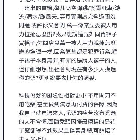
一連串的實驗,舉凡高空彈跳/雲霄飛車/游
泳/潛水/颱風天..等真實測試完全過關沒
問題.或許你又會問,萬一像某立委被人用
力拉扯怎麼辦?我只能說這就如同買褲子
買裙子,你問店員萬一被人用力脫掉怎麼
辦的道理一樣,因為這些都是犯罪行為,褲
子裙子本身無罪,有罪的是脫人褲子的人,
但仔細想想,出社會到現在有多少人摸過
你的頭?更別說要去扯你的頭髮.
科技假髮的風險性相對更小,不用開刀不
用吃藥,甚至做到滿意再付費的保障,因為
我自己就是過來人,禿頭的痛苦沒有禿過
的人不會懂.面臨禿頭困擾最糟糕的是花
了錢卻得不到效果且傷害身體,可謂賠了
夫人又折兵.