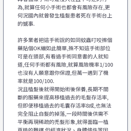
為,就算任何小手術也都會有風險存在,更
何況國內就曾發生植髮患者死在手術台上
的憾事.
許多業者把這手術說的如同蚊蟲叮咬擦個
藥貼個OK繃如此簡單,殊不知這手術部位
可是在頭部,有看過手術同意書的人就知
道,任何手術都有風險,就算風險機率1/100
也沒有人願意跟你保證,但萬一遇到了機
率就是100/100.
況且植髮後就得開始術後保養,長期不間
斷的服藥來提高移植過去的毛髮存活率,
但即便移植過去的毛囊存活率8成,也無法
完全阻止自髮的掉落,一段時間後供需不
平衡再現稀疏的禿髮形象,就得面臨一植
再植的難擇.但經濟狀況、身體條件等因