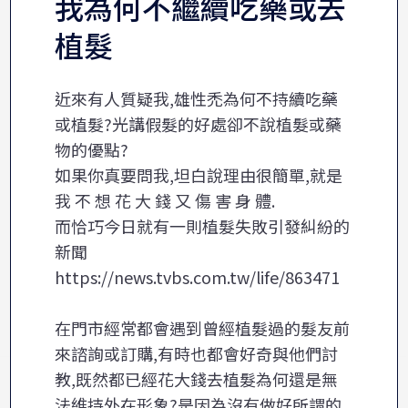
我為何不繼續吃藥或去
植髮
近來有人質疑我,雄性禿為何不持續吃藥
或植髮?光講假髮的好處卻不說植髮或藥
物的優點?
如果你真要問我,坦白說理由很簡單,就是
我 不 想 花 大 錢 又 傷 害 身 體.
而恰巧今日就有一則植髮失敗引發糾紛的
新聞
https://news.tvbs.com.tw/life/863471
在門市經常都會遇到曾經植髮過的髮友前
來諮詢或訂購,有時也都會好奇與他們討
教,既然都已經花大錢去植髮為何還是無
法維持外在形象?是因為沒有做好所謂的