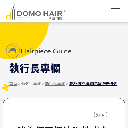
DOMO HAIR｜科技假髮髮
科技假髮入門
假髮常見問題
影片專區
獨創科技
素人現身說髮
禿頭了怎麼辦
各款底網介紹
服務流程說明
髮友聚會紀錄
魔髮醫師專欄
付款方式說明
婚禮帥氣無髮擋
專屬品質保障
執行長專欄
海外訂製
Hairpiece Guide
執行長專欄
首頁
> 假髮片專欄 >
執行長專欄
>
我為何不繼續吃藥或去植髮
【返回】