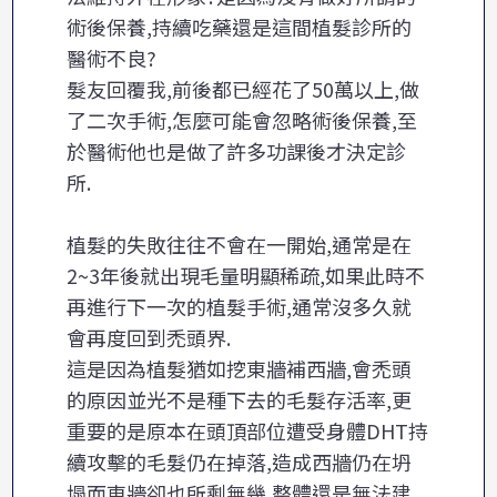
術後保養,持續吃藥還是這間植髮診所的
醫術不良?
髮友回覆我,前後都已經花了50萬以上,做
了二次手術,怎麼可能會忽略術後保養,至
於醫術他也是做了許多功課後才決定診
所.
植髮的失敗往往不會在一開始,通常是在
2~3年後就出現毛量明顯稀疏,如果此時不
再進行下一次的植髮手術,通常沒多久就
會再度回到禿頭界.
這是因為植髮猶如挖東牆補西牆,會禿頭
的原因並光不是種下去的毛髮存活率,更
重要的是原本在頭頂部位遭受身體DHT持
續攻擊的毛髮仍在掉落,造成西牆仍在坍
塌而東牆卻也所剩無幾,整體還是無法建