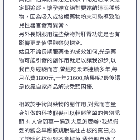
定期追蹤。懷孕婦女絕對要遠離這兩種藥
物，因為吸入或接觸藥物粉末可能導致胎
兒性器官發育異常。
另外長期服用這些藥物對肝腎功能是否有
影響更是值得觀察與探究.
姑且不論長期服藥後的成效如何,光是藥
物可能引發的副作用就足以讓我卻步,以
我自身經驗而言,曾經吃柔沛連續多年,每
月花費1800元,一年21600,結果呢?最後還
是依靠自家產品解決禿頭困擾.
相較於手術與藥物的副作用,對我而言量
身訂做的科技假髮可以輕鬆簡單的告別禿
頭.有人會問萬一遇到大風怎麼辦?我想假
髮的觀念早應該跳脫過往古板的窠臼,為
了證明科技假髮不會掉落,我們親自做了