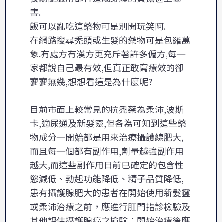
害.
飯可以亂吃這藥物可是別開玩笑阿.
在網路搜尋禿頭或生髮的藥物可是包羅萬
象.有處方有漢方更充斥著許多偏方,每一
家都說自己最有效,但真正敢寫療效的卻
寥寥無幾,想想看這是為什麼呢?
目前市面上較常見的抗禿藥為柔沛,波斯
卡,適尿通及新髮靈,但各為可知到這些藥
物成分一開始都是用來治療攝護線肥大,
而且每一個都有副作用,劑量越強副作用
越大,而這些副作用目前已確定的包含性
慾減低、勃起功能降低、精子品質降低,
患有攝護腺肥大的患者在開始使用新髮靈
或柔沛治療之前，應進行肛門指診檢驗及
其他評估攝護腺癌之檢驗；開始治療後應