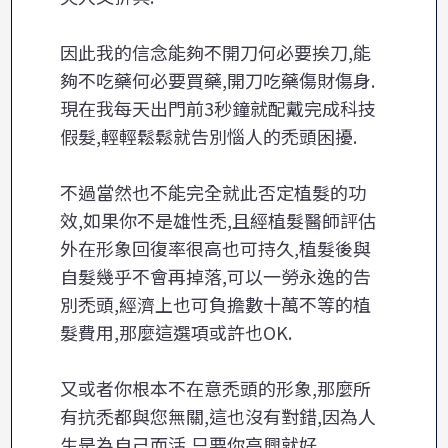
因此我的信念能夠不開刀何必要挨刀,能
夠不吃藥何必要買藥,開刀吃藥傷財傷身.
現在我每天出門前3秒鐘就配戴完成科技
假髮,輕輕鬆鬆就告別惱人的禿頭困擾.
不過當然也不能完全就此否定植髮的功
效,如果你不是雄性禿,且經植髮醫師評估
外在形象回復率很高也可持久,植髮後與
自髮幾乎不會再掉落,可以一勞永逸的告
別禿頭,經濟上也可負擔數十萬不等的植
髮費用,那麼這選項或許也OK.
又或者你根本不在意禿頭的形象,那麼所
有抗禿都與您無關,這也沒有對錯,因為人
生是為自己而活,只要你高興就好.