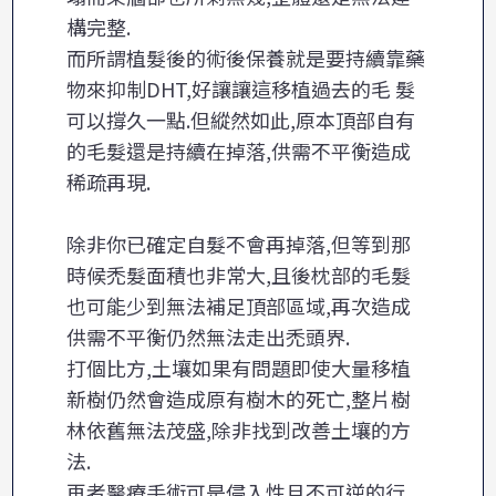
構完整.
而所謂植髮後的術後保養就是要持續靠藥
物來抑制DHT,好讓讓這移植過去的毛 髮
可以撐久一點.但縱然如此,原本頂部自有
的毛髮還是持續在掉落,供需不平衡造成
稀疏再現.
除非你已確定自髮不會再掉落,但等到那
時候禿髮面積也非常大,且後枕部的毛髮
也可能少到無法補足頂部區域,再次造成
供需不平衡仍然無法走出禿頭界.
打個比方,土壤如果有問題即使大量移植
新樹仍然會造成原有樹木的死亡,整片樹
林依舊無法茂盛,除非找到改善土壤的方
法.
再者醫療手術可是侵入性且不可逆的行