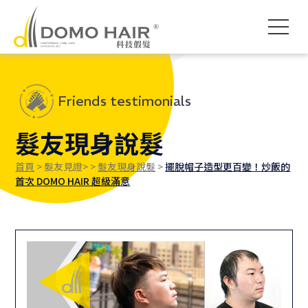
DOMO HAIR｜科技假髮髮
科技假髮入門
假髮常見問題
影片專區
獨創科技
素人現身說髮
禿頭了怎麼辦
各款底網介紹
服務流程說明
髮友聚會紀錄
魔髮醫師專欄
付款方式說明
婚禮帥氣無髮擋
專屬品質保障
執行長專欄
海外訂製
Friends testimonials
髮友現身說髮
首頁
> 髮友見證> >
髮友現身說髮
>
擺脫帽子造型更百變！炒飯的
首次 DOMO HAIR 超級滿意