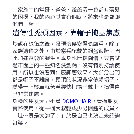
「家族中的堂哥、爸爸、爺爺清一色都有落髮
的困擾，我的內心其實有個底，將來也是會跟
他們一樣…」
遺傳性禿頭因素，靠帽子掩蓋焦慮
炒飯在退伍之後，發現落髮變得很嚴重，除了
家族遺傳之外，由於當兵配戴的鋼盔很髒，因
此加速落髮的發生。本身也比較懶惰，只嘗試
過市面上的一些知名洗髮精，沒有特別持續使
用，所以也沒看到什麼顯著效果。大部分出門
都是帽子不離身，頭頂的狀況非常依賴帽子，
變得一下機車就急著趕快把帽子戴上，搞得自
己非常焦慮。
身邊的朋友大力推薦
DOMO HAIR
，看過朋友
實際使用，從一個大叔變成少男團體的成員。
「哇～真是太帥了！」於是自己也決定來諮詢
訂製。