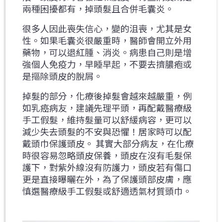
兩種困擾都有，掉頭髮且合併毛囊炎。
很多人因此喪失信心，變的沮喪，尤其是女
性。如果毛囊炎很嚴重時，醫師會開立外用
藥物，可以退紅腫、消炎。病患自己則是增
強個人免疫力，早睡早起，不要去擠膿疱或
是摳除頭皮的脫屑。
掉髮的部分，化療後掉髮會越來越嚴重，例
如乳癌病友，
建議先理平頭，再配戴醫療級
手工假髮
，維持髮量可以舒緩病容，更可以
減少失去頭髮的不安與恐懼！居家時可以配
戴
頭巾
保護頭皮。 其實大部分病友，在化療
時很容易忽略頭皮保養，頭皮在沒有毛髮保
護下，對紫外線沒有防護力，頭皮若有傷口
更是直接曝曬在外，為了保護頭部皮膚，應
慎選醫療級手工假髮或舒適透氣材質頭巾。