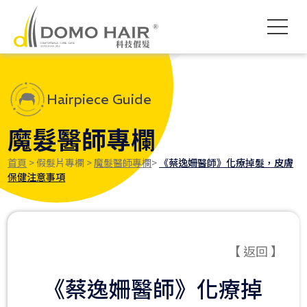
DOMO HAIR｜科技假髮髮
科技假髮入門
假髮常見問題
影片專區
獨創科技
素人現身說髮
禿頭了怎麼辦
各款底網介紹
服務流程說明
髮友聚會紀錄
魔髮醫師專欄
付款方式說明
婚禮帥氣無髮擋
專屬品質保障
執行長專欄
海外訂製
Hairpiece Guide
魔髮醫師專欄
首頁
> 假髮片專欄 >
魔髮醫師專欄
>
《蔡逸姍醫師》化療掉髮，皮膚
保健注意事項
【 返回 】
《蔡逸姍醫師》化療掉