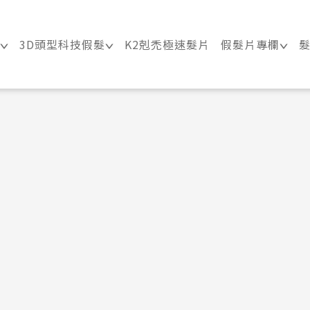
技假髮髮片訂製・科技假髮專家
3D頭型科技假髮
K2剋禿極速髮片
假髮片專欄