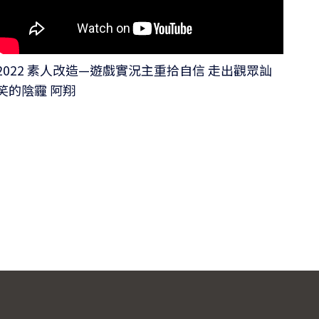
2022 素人改造—遊戲實況主重拾自信 走出觀眾訕
笑的陰霾 阿翔