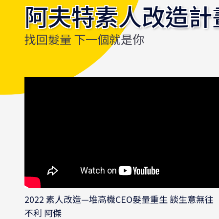
阿夫特素人改造計
找回髮量 下一個就是你
2022 素人改造—堆高機CEO髮量重生 談生意無往
不利 阿傑