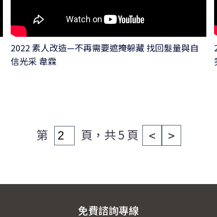
2022 素人改造—不再需要遮掩躲藏 找回髮量與自
信光采 韋霖
第
頁，共 5 頁
<
>
免費諮詢專線