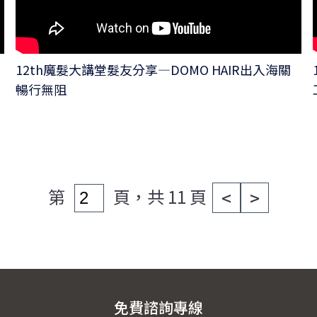
12th魔髮大講堂髮友分享—DOMO HAIR出入海關
暢行無阻
第
頁，共 11 頁
<
>
免費諮詢專線