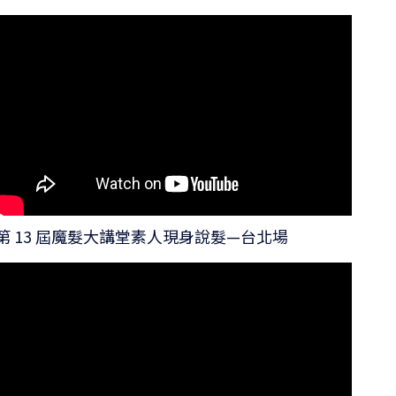
第 13 屆魔髮大講堂素人現身說髮—台北場