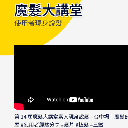
魔髮大講堂
使用者現身說髮
第 14 屆魔髮大講堂素人現身說髮—台中場｜魔髮
屋 #使用者經驗分享 #髮片 #植髮 #三鐵