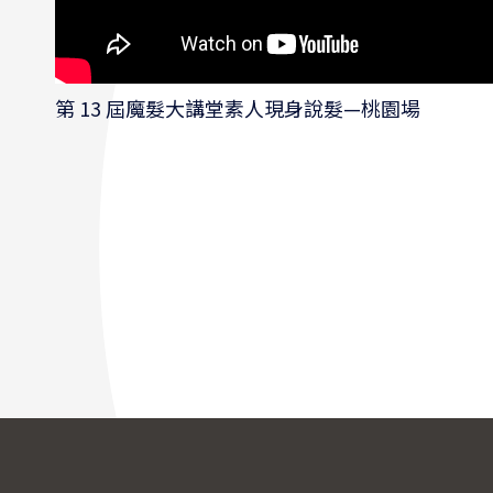
第 13 屆魔髮大講堂素人現身說髮—桃園場