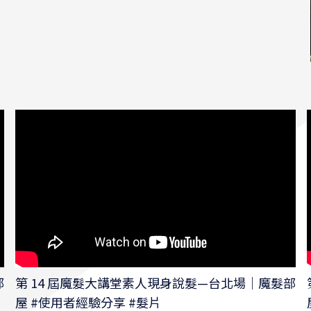
部
第 14 屆魔髮大講堂素人現身說髮—台北場｜魔髮部
屋 #使用者經驗分享 #髮片