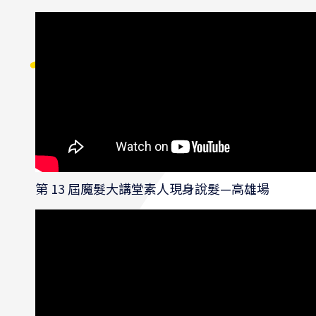
第 13 屆魔髮大講堂素人現身說髮—高雄場